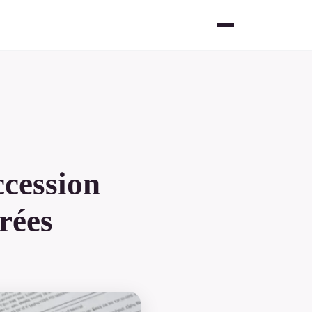
ccession
irées