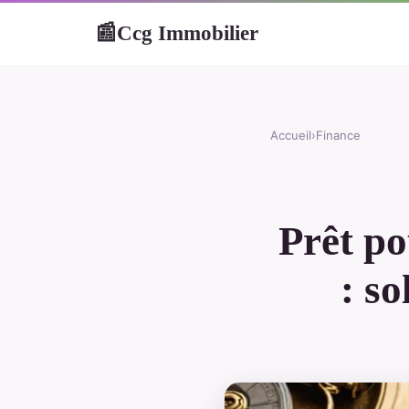
Ccg Immobilier
📰
Accueil
›
Finance
Prêt po
: so