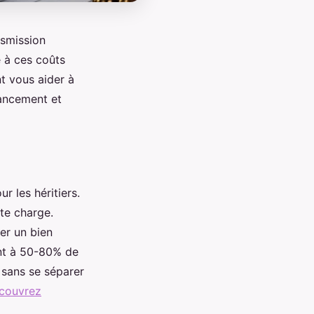
nsmission
e à ces coûts
t vous aider à
ancement et
r les héritiers.
te charge.
ser un bien
nt à 50-80% de
n sans se séparer
couvrez