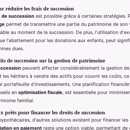
 réduire les frais de succession
s de succession
est possible grâce à certaines stratégies. 
ge
permet de transmettre une partie du patrimoine de son v
xable au moment de la succession. De plus, l'utilisation d'e
 que l'abattement pour les donations aux enfants, peut signi
ommes dues.
ts de succession sur la gestion de patrimoine
uccession
peuvent affecter considérablement la gestion de 
 les héritiers à vendre des actifs pour couvrir les coûts, ce
ur portefeuille d'investissements. Une planification financièr
nseils en
optimisation fiscale
, est essentielle pour minimise
rimoine familial.
x prêts pour financer les droits de succession
hypothécaires, d'autres solutions existent pour financer les
dation en paiement
reste une option viable, permettant de