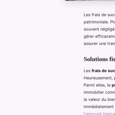
Les frais de su
patrimoniale. Pl
souvent négligé
gérer efficacem
assurer une tran
Solutions fi
Les
frais de su
Heureusement, p
Parmi elles, le
p
immobilier comm
la valeur du bie
immédiatement d
l'emprunt banca