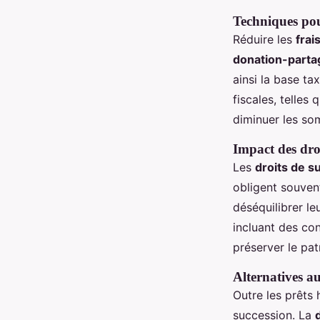
Techniques pour
Réduire les
frai
donation-parta
ainsi la base ta
fiscales, telles
diminuer les s
Impact des droi
Les
droits de s
obligent souvent
déséquilibrer le
incluant des co
préserver le pat
Alternatives au
Outre les prêts 
succession. La