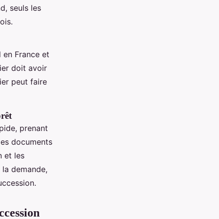
d, seuls les
ois.
al en France et
ier doit avoir
er peut faire
rêt
pide, prenant
s les documents
 et les
e la demande,
succession.
ccession