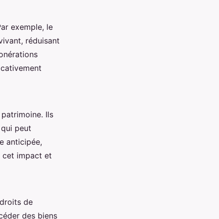
Par exemple, le
ivant, réduisant
xonérations
ficativement
patrimoine. Ils
 qui peut
e anticipée,
r cet impact et
 droits de
 céder des biens