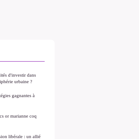
ités d'investir dans
iphérie urbaine ?
atégies gagnantes à
ncs or marianne coq
on libérale : un allié