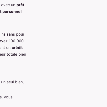
ns avec un
prêt
t personnel
ains sans pour
s avez 100 000
sant un
crédit
eur totale bien
 un seul bien,
s, vous