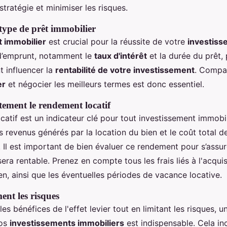
stratégie et minimiser les risques.
 type de prêt immobilier
t immobilier
est crucial pour la réussite de votre
investiss
d’emprunt, notamment le
taux d'intérêt
et la durée du prêt,
t influencer la
rentabilité de votre investissement
. Compar
er
et négocier les meilleurs termes est donc essentiel.
tement le rendement locatif
atif est un indicateur clé pour tout investissement immobilie
s revenus générés par la location du bien et le coût total d
. Il est important de bien évaluer ce rendement pour s’assu
era rentable. Prenez en compte tous les frais liés à l'acquis
ien, ainsi que les éventuelles périodes de vacance locative.
ent les risques
es bénéfices de l'effet levier tout en limitant les risques, u
vos
investissements immobiliers
est indispensable. Cela in