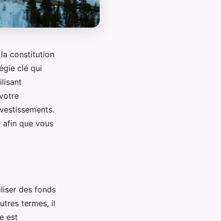
la constitution
égie clé qui
ilisant
votre
vestissements.
e afin que vous
iliser des fonds
tres termes, il
e est