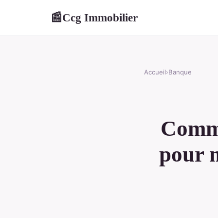
Ccg Immobilier
📰
Accueil
›
Banque
Commen
pour 