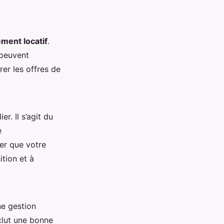
ement locatif
.
 peuvent
er les offres de
r. Il s’agit du
e
rer que votre
ition et à
ne gestion
clut une bonne