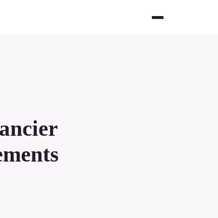
nancier
ements