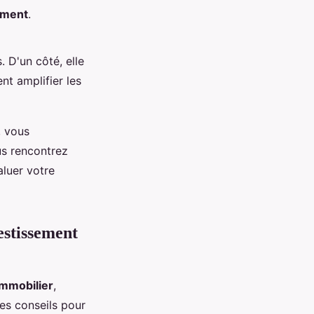
ement
.
. D'un côté, elle
nt amplifier les
, vous
us rencontrez
aluer votre
estissement
immobilier
,
es conseils pour