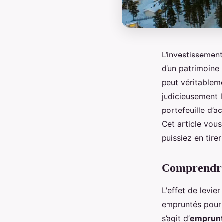
L’investissemen
d’un patrimoine
peut véritableme
judicieusement 
portefeuille d’a
Cet article vous
puissiez en tire
Comprendre 
L'effet de levie
empruntés pour a
s’agit d’
emprun