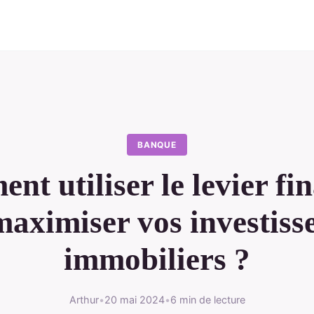
BANQUE
t utiliser le levier fi
maximiser vos investiss
immobiliers ?
Arthur
•
20 mai 2024
•
6 min de lecture